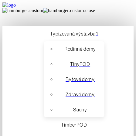
Typizovaná výstavba
Rodinné domy
TinyPOD
Bytové domy
Zdravé domy
Sauny
TimberPOD