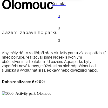
Olomouc
Kontakt
Zázemí zábavního parku
Aby měly děti s rodiči při hře v Aktivity parku vše co potřebují
hned po ruce, realizovali jsme kiosek s rychlým
občerstvením a toaletami. U bazénu Aquaparku byly
zapotřebí nové terasy, můžete si na nich odpočinout od
sluníčka a vychutnat si šálek kávy nebo osvěžující nápoj.
Doba realizace: 6/2021