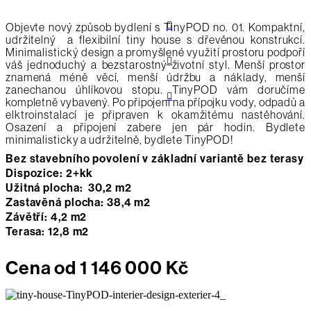
Objevte nový způsob bydlení s TinyPOD no. 01. Kompaktní,
udržitelný a flexibilní tiny house s dřevěnou konstrukcí.
Minimalistický design a promyšlené využití prostoru podpoří
váš jednoduchý a bezstarostný životní styl. Menší prostor
znamená méně věcí, menší údržbu a náklady, menší
zanechanou úhlíkovou stopu. TinyPOD vám doručíme
kompletně vybavený. Po připojení na přípojku vody, odpadů a
elktroinstalací je připraven k okamžitému nastěhování.
Osazení a připojení zabere jen pár hodin. Bydlete
minimalisticky a udržitelně, bydlete TinyPOD!
Bez stavebního povolení v základní variantě bez terasy
Dispozice: 2+kk
Užitná plocha: 30,2 m2
Zastavěná plocha: 38,4 m2
Závětří: 4,2 m2
Terasa: 12,8 m2
Cena od 1 146 000 Kč